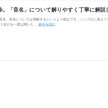
歩。「音名」について解りやすく丁寧に解説
音名。音名については理解するというより暗記です。シンプルに覚えてし
【初
う並びを一度は聞いた …
続きを読む
心
者
向
け】
①
音
楽
理
論
の
は
じ
め
の
一
歩。