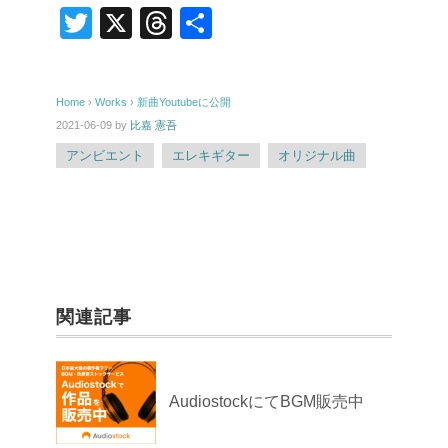
T
X
T
共
wi
hr
有
tt
e
Home
›
Works
›
新曲Youtubeに公開
er
a
2021-06-09
by
比嘉 憲吾
d
アンビエント
エレキギター
オリジナル曲
s
関連記事
AudiostockにてBGM販売中